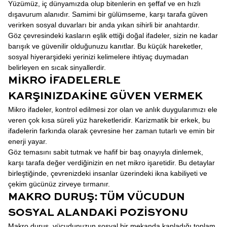
Yüzümüz, iç dünyamızda olup bitenlerin en şeffaf ve en hızlı
dışavurum alanıdır. Samimi bir gülümseme, karşı tarafa güven
verirken sosyal duvarları bir anda yıkan sihirli bir anahtardır.
Göz çevresindeki kasların eşlik ettiği doğal ifadeler, sizin ne kadar
barışık ve güvenilir olduğunuzu kanıtlar. Bu küçük hareketler,
sosyal hiyerarşideki yerinizi kelimelere ihtiyaç duymadan
belirleyen en sıcak sinyallerdir.
MIKRO İFADELERLE
KARŞINIZDAKINE GÜVEN VERMEK
Mikro ifadeler, kontrol edilmesi zor olan ve anlık duygularımızı ele
veren çok kısa süreli yüz hareketleridir. Karizmatik bir erkek, bu
ifadelerin farkında olarak çevresine her zaman tutarlı ve emin bir
enerji yayar.
Göz temasını sabit tutmak ve hafif bir baş onayıyla dinlemek,
karşı tarafa değer verdiğinizin en net mikro işaretidir. Bu detaylar
birleştiğinde, çevrenizdeki insanlar üzerindeki ikna kabiliyeti ve
çekim gücünüz zirveye tırmanır.
MAKRO DURUŞ: TÜM VÜCUDUN
SOSYAL ALANDAKI POZISYONU
Makro duruş, vücudunuzun sosyal bir mekanda kapladığı toplam