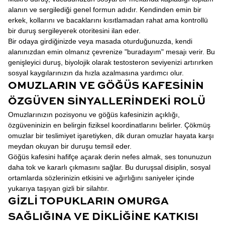
alanın ve sergilediği genel formun adıdır. Kendinden emin bir
erkek, kollarını ve bacaklarını kısıtlamadan rahat ama kontrollü
bir duruş sergileyerek otoritesini ilan eder.
Bir odaya girdiğinizde veya masada oturduğunuzda, kendi
alanınızdan emin olmanız çevrenize "buradayım" mesajı verir. Bu
genişleyici duruş, biyolojik olarak testosteron seviyenizi artırırken
sosyal kaygılarınızın da hızla azalmasına yardımcı olur.
OMUZLARIN VE GÖĞÜS KAFESININ
ÖZGÜVEN SINYALLERINDEKI ROLÜ
Omuzlarınızın pozisyonu ve göğüs kafesinizin açıklığı,
özgüveninizin en belirgin fiziksel koordinatlarını belirler. Çökmüş
omuzlar bir teslimiyet işaretiyken, dik duran omuzlar hayata karşı
meydan okuyan bir duruşu temsil eder.
Göğüs kafesini hafifçe açarak derin nefes almak, ses tonunuzun
daha tok ve kararlı çıkmasını sağlar. Bu duruşsal disiplin, sosyal
ortamlarda sözlerinizin etkisini ve ağırlığını saniyeler içinde
yukarıya taşıyan gizli bir silahtır.
GIZLI TOPUKLARIN OMURGA
SAĞLIĞINA VE DIKLIĞINE KATKISI