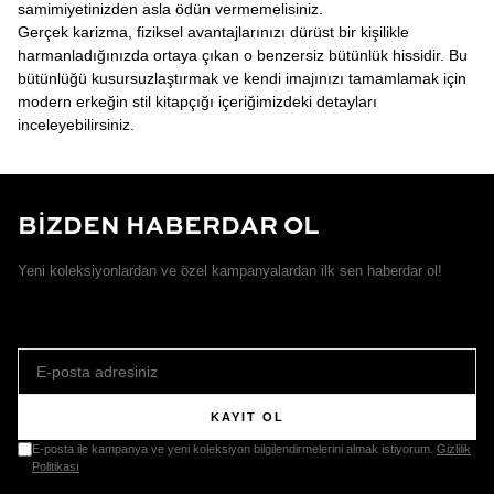
samimiyetinizden asla ödün vermemelisiniz.
Gerçek karizma, fiziksel avantajlarınızı dürüst bir kişilikle
harmanladığınızda ortaya çıkan o benzersiz bütünlük hissidir. Bu
bütünlüğü kusursuzlaştırmak ve kendi imajınızı tamamlamak için
modern erkeğin stil kitapçığı içeriğimizdeki detayları
inceleyebilirsiniz.
BİZDEN HABERDAR OL
Yeni koleksiyonlardan ve özel kampanyalardan ilk sen haberdar ol!
KAYIT OL
E-posta ile kampanya ve yeni koleksiyon bilgilendirmelerini almak istiyorum.
Gizlilik
Politikası