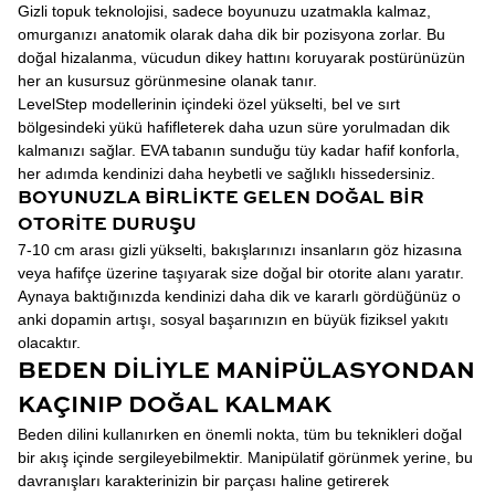
Gizli topuk teknolojisi, sadece boyunuzu uzatmakla kalmaz,
omurganızı anatomik olarak daha dik bir pozisyona zorlar. Bu
doğal hizalanma, vücudun dikey hattını koruyarak postürünüzün
her an kusursuz görünmesine olanak tanır.
LevelStep modellerinin içindeki özel yükselti, bel ve sırt
bölgesindeki yükü hafifleterek daha uzun süre yorulmadan dik
kalmanızı sağlar. EVA tabanın sunduğu tüy kadar hafif konforla,
her adımda kendinizi daha heybetli ve sağlıklı hissedersiniz.
BOYUNUZLA BIRLIKTE GELEN DOĞAL BIR
OTORITE DURUŞU
7-10 cm arası gizli yükselti, bakışlarınızı insanların göz hizasına
veya hafifçe üzerine taşıyarak size doğal bir otorite alanı yaratır.
Aynaya baktığınızda kendinizi daha dik ve kararlı gördüğünüz o
anki dopamin artışı, sosyal başarınızın en büyük fiziksel yakıtı
olacaktır.
BEDEN DILIYLE MANIPÜLASYONDAN
KAÇINIP DOĞAL KALMAK
Beden dilini kullanırken en önemli nokta, tüm bu teknikleri doğal
bir akış içinde sergileyebilmektir. Manipülatif görünmek yerine, bu
davranışları karakterinizin bir parçası haline getirerek