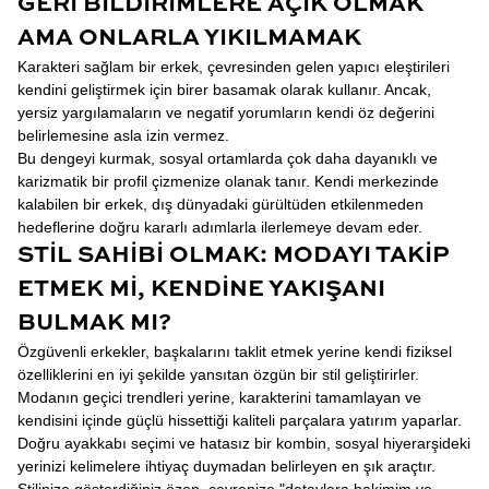
GERI BILDIRIMLERE AÇIK OLMAK
AMA ONLARLA YIKILMAMAK
Karakteri sağlam bir erkek, çevresinden gelen yapıcı eleştirileri
kendini geliştirmek için birer basamak olarak kullanır. Ancak,
yersiz yargılamaların ve negatif yorumların kendi öz değerini
belirlemesine asla izin vermez.
Bu dengeyi kurmak, sosyal ortamlarda çok daha dayanıklı ve
karizmatik bir profil çizmenize olanak tanır. Kendi merkezinde
kalabilen bir erkek, dış dünyadaki gürültüden etkilenmeden
hedeflerine doğru kararlı adımlarla ilerlemeye devam eder.
STIL SAHIBI OLMAK: MODAYI TAKIP
ETMEK MI, KENDINE YAKIŞANI
BULMAK MI?
Özgüvenli erkekler, başkalarını taklit etmek yerine kendi fiziksel
özelliklerini en iyi şekilde yansıtan özgün bir stil geliştirirler.
Modanın geçici trendleri yerine, karakterini tamamlayan ve
kendisini içinde güçlü hissettiği kaliteli parçalara yatırım yaparlar.
Doğru ayakkabı seçimi ve hatasız bir kombin, sosyal hiyerarşideki
yerinizi kelimelere ihtiyaç duymadan belirleyen en şık araçtır.