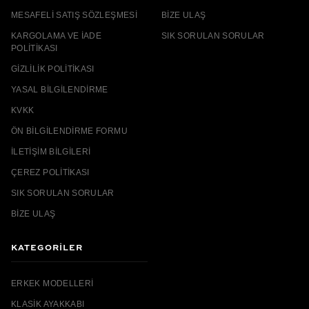
MESAFELI SATIŞ SÖZLEŞMESI
BIZE ULAŞ
KARGOLAMA VE İADE
SIK SORULAN SORULAR
POLITIKASI
GIZLILIK POLITIKASI
YASAL BILGILENDIRME
KVKK
ÖN BILGILENDIRME FORMU
İLETIŞIM BILGILERI
ÇEREZ POLITIKASI
SIK SORULAN SORULAR
BIZE ULAŞ
KATEGORİLER
ERKEK MODELLERI
KLASIK AYAKKABI