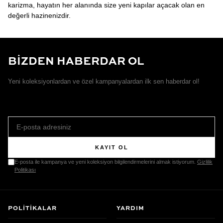
karizma, hayatın her alanında size yeni kapılar açacak olan en
değerli hazinenizdir.
BİZDEN HABERDAR OL
Yeni koleksiyonlardan ve özel kampanyalardan ilk sen haberdar ol!
KAYIT OL
E-posta ile kampanya ve yeni koleksiyon bilgilendirmelerini almak istiyorum.
Gizlilik
Politikası
POLITIKALAR
YARDIM