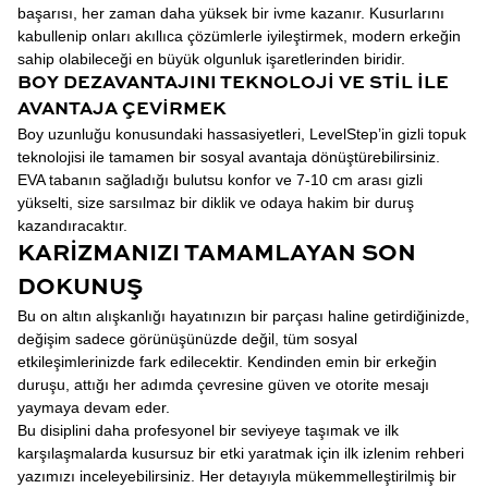
başarısı, her zaman daha yüksek bir ivme kazanır. Kusurlarını
kabullenip onları akıllıca çözümlerle iyileştirmek, modern erkeğin
sahip olabileceği en büyük olgunluk işaretlerinden biridir.
BOY DEZAVANTAJINI TEKNOLOJI VE STIL ILE
AVANTAJA ÇEVIRMEK
Boy uzunluğu konusundaki hassasiyetleri, LevelStep’in gizli topuk
teknolojisi ile tamamen bir sosyal avantaja dönüştürebilirsiniz.
EVA tabanın sağladığı bulutsu konfor ve 7-10 cm arası gizli
yükselti, size sarsılmaz bir diklik ve odaya hakim bir duruş
kazandıracaktır.
KARIZMANIZI TAMAMLAYAN SON
DOKUNUŞ
Bu on altın alışkanlığı hayatınızın bir parçası haline getirdiğinizde,
değişim sadece görünüşünüzde değil, tüm sosyal
etkileşimlerinizde fark edilecektir. Kendinden emin bir erkeğin
duruşu, attığı her adımda çevresine güven ve otorite mesajı
yaymaya devam eder.
Bu disiplini daha profesyonel bir seviyeye taşımak ve ilk
karşılaşmalarda kusursuz bir etki yaratmak için ilk izlenim rehberi
yazımızı inceleyebilirsiniz. Her detayıyla mükemmelleştirilmiş bir