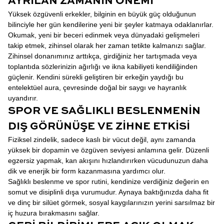
AYRILAN ZAMANIN ÖNEMI
Yüksek özgüvenli erkekler, bilginin en büyük güç olduğunun
bilinciyle her gün kendilerine yeni bir şeyler katmaya odaklanırlar.
Okumak, yeni bir beceri edinmek veya dünyadaki gelişmeleri
takip etmek, zihinsel olarak her zaman tetikte kalmanızı sağlar.
Zihinsel donanımınız arttıkça, girdiğiniz her tartışmada veya
toplantıda sözlerinizin ağırlığı ve ikna kabiliyeti kendiliğinden
güçlenir. Kendini sürekli geliştiren bir erkeğin yaydığı bu
entelektüel aura, çevresinde doğal bir saygı ve hayranlık
uyandırır.
SPOR VE SAĞLIKLI BESLENMENIN
DIŞ GÖRÜNÜŞE VE ZIHNE ETKISI
Fiziksel zindelik, sadece kaslı bir vücut değil, aynı zamanda
yüksek bir dopamin ve özgüven seviyesi anlamına gelir. Düzenli
egzersiz yapmak, kan akışını hızlandırırken vücudunuzun daha
dik ve enerjik bir form kazanmasına yardımcı olur.
Sağlıklı beslenme ve spor rutini, kendinize verdiğiniz değerin en
somut ve disiplinli dışa vurumudur. Aynaya baktığınızda daha fit
ve dinç bir silüet görmek, sosyal kaygılarınızın yerini sarsılmaz bir
iç huzura bırakmasını sağlar.