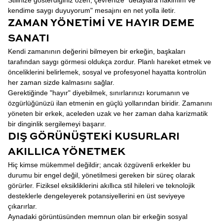
Stilinize gösterdiğiniz özen, çevrenize "detaylara hakimim ve
kendime saygı duyuyorum" mesajını en net yolla iletir.
ZAMAN YÖNETIMI VE HAYIR DEME
SANATI
Kendi zamanının değerini bilmeyen bir erkeğin, başkaları
tarafından saygı görmesi oldukça zordur. Planlı hareket etmek ve
önceliklerini belirlemek, sosyal ve profesyonel hayatta kontrolün
her zaman sizde kalmasını sağlar.
Gerektiğinde "hayır" diyebilmek, sınırlarınızı korumanın ve
özgürlüğünüzü ilan etmenin en güçlü yollarından biridir. Zamanını
yöneten bir erkek, aceleden uzak ve her zaman daha karizmatik
bir dinginlik sergilemeyi başarır.
DIŞ GÖRÜNÜŞTEKI KUSURLARI
AKILLICA YÖNETMEK
Hiç kimse mükemmel değildir; ancak özgüvenli erkekler bu
durumu bir engel değil, yönetilmesi gereken bir süreç olarak
görürler. Fiziksel eksikliklerini akıllıca stil hileleri ve teknolojik
desteklerle dengeleyerek potansiyellerini en üst seviyeye
çıkarırlar.
Aynadaki görüntüsünden memnun olan bir erkeğin sosyal