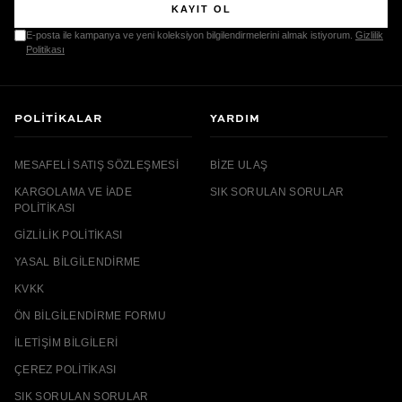
KAYIT OL
E-posta ile kampanya ve yeni koleksiyon bilgilendirmelerini almak istiyorum.
Gizlilik
Politikası
POLITIKALAR
YARDIM
MESAFELI SATIŞ SÖZLEŞMESI
BIZE ULAŞ
KARGOLAMA VE İADE
SIK SORULAN SORULAR
POLITIKASI
GIZLILIK POLITIKASI
YASAL BILGILENDIRME
KVKK
ÖN BILGILENDIRME FORMU
İLETIŞIM BILGILERI
ÇEREZ POLITIKASI
SIK SORULAN SORULAR