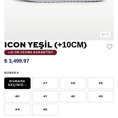
1
/
7
+10CM
ICON YEŞIL (
)
+10 CM UZAMA GARANTİSİ!
₺ 3,499.97
NUMARA
NUMARA
37
38
39
SEÇINIZ...
40
41
42
43
44
45