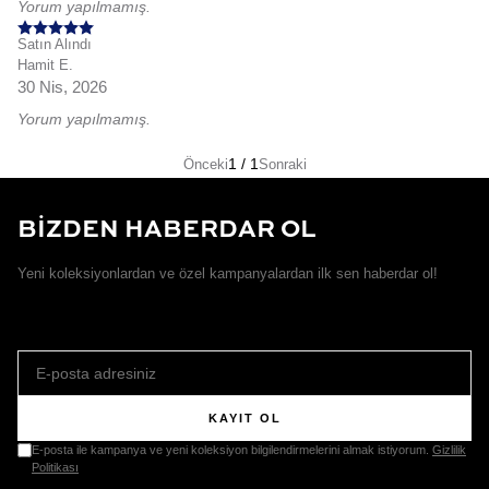
Yorum yapılmamış.
Satın Alındı
Hamit
E.
30 Nis, 2026
Yorum yapılmamış.
1
/
1
Önceki
Sonraki
BİZDEN HABERDAR OL
Yeni koleksiyonlardan ve özel kampanyalardan ilk sen haberdar ol!
KAYIT OL
E-posta ile kampanya ve yeni koleksiyon bilgilendirmelerini almak istiyorum.
Gizlilik
Politikası